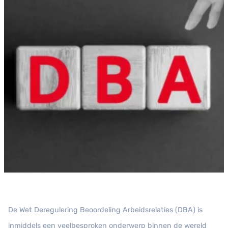
De Wet Deregulering Beoordeling Arbeidsrelaties (DBA) is
inmiddels een veelbesproken onderwerp binnen de wereld