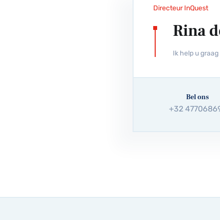
Directeur InQuest
Rina d
Ik help u graa
Bel ons
+32 4770686