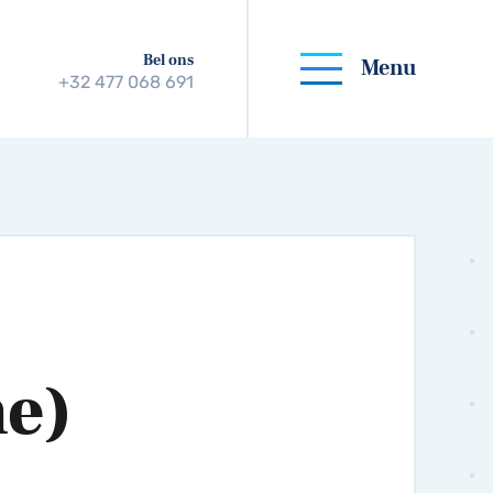
Bel ons
Menu
+32 477 068 691
ne)