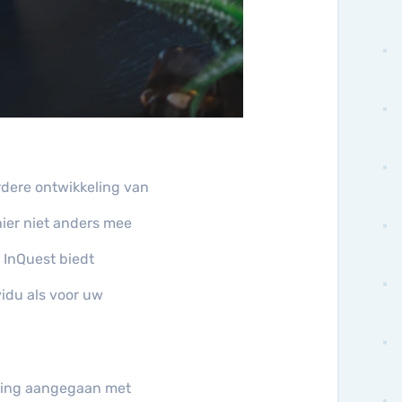
rdere ontwikkeling van
hier niet anders mee
 InQuest biedt
idu als voor uw
rking aangegaan met