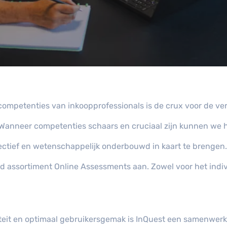
competenties van inkoopprofessionals is de crux voor de ve
”. Wanneer competenties schaars en cruciaal zijn kunnen we 
tief en wetenschappelijk onderbouwd in kaart te brengen.
id assortiment Online Assessments aan. Zowel voor het indiv
iteit en optimaal gebruikersgemak is InQuest een samenwe