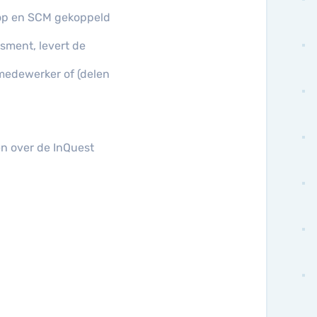
oop en SCM gekoppeld
ssment, levert de
medewerker of (delen
en over de InQuest