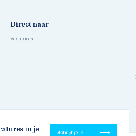
Direct naar
Vacatures
catures in je
Schrijf je in