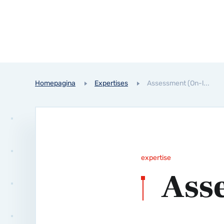
Homepagina
Expertises
Assessment (On-l...
expertise
Ass